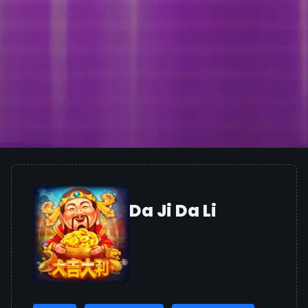
Da Ji Da Li