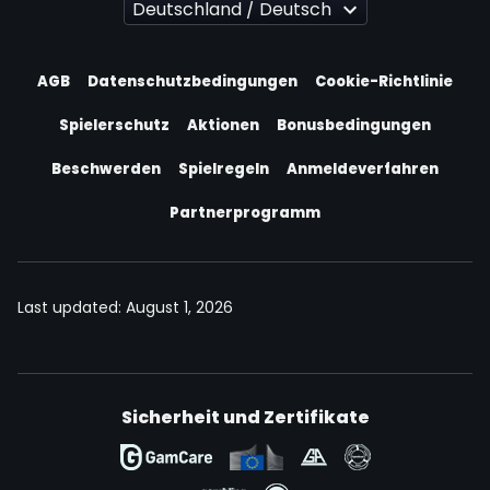
AGB
Datenschutzbedingungen
Cookie-Richtlinie
Spielerschutz
Aktionen
Bonusbedingungen
Beschwerden
Spielregeln
Anmeldeverfahren
Partnerprogramm
Last updated:
August 1, 2026
Sicherheit und Zertifikate