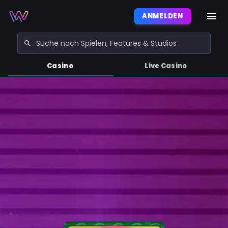
ANMELDEN
Casino
Live Casino