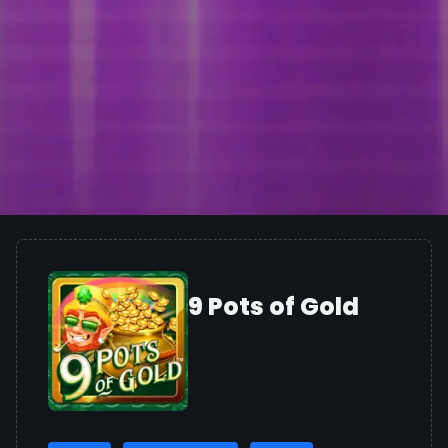
9 Pots of Gold