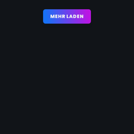
MEHR LADEN