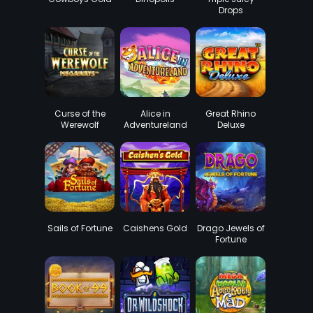
Drops
Curse of the
Alice in
Great Rhino
Werewolf
Adventureland
Deluxe
Megaways
Sails of Fortune
Caishens Gold
Drago Jewels of
Fortune