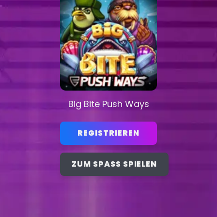
Big Bite Push Ways
REGISTRIEREN
ZUM SPASS SPIELEN