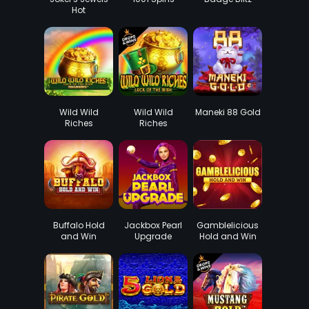
Hot
Wild Wild
Wild Wild
Maneki 88 Gold
Riches
Riches
Megaways
Buffalo Hold
Jackbox Pearl
Gamblelicious
and Win
Upgrade
Hold and Win