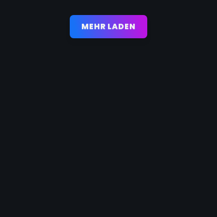
MEHR LADEN