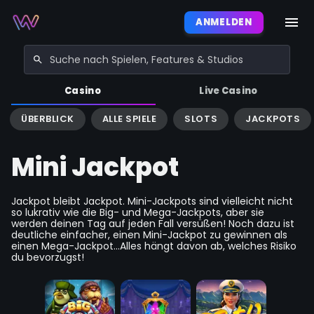
ANMELDEN
Casino
Live Casino
ÜBERBLICK
ALLE SPIELE
SLOTS
JACKPOTS
Mini Jackpot
Jackpot bleibt Jackpot. Mini-Jackpots sind vielleicht nicht
so lukrativ wie die Big- und Mega-Jackpots, aber sie
werden deinen Tag auf jeden Fall versüßen! Noch dazu ist
deutliche einfacher, einen Mini-Jackpot zu gewinnen als
einen Mega-Jackpot...Alles hängt davon ab, welches Risiko
du bevorzugst!