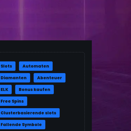
Slots
Automaten
Diamanten
Abenteuer
ELK
Bonus kaufen
Free Spins
Clusterbasierende slots
Fallende Symbole