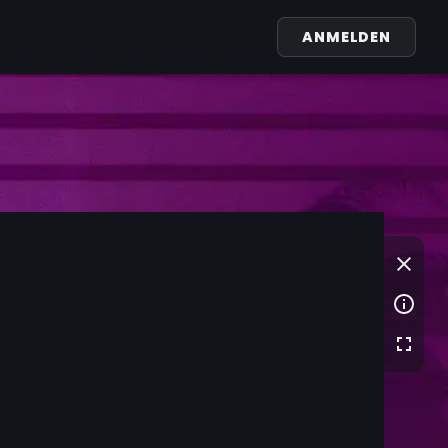
ANMELDEN