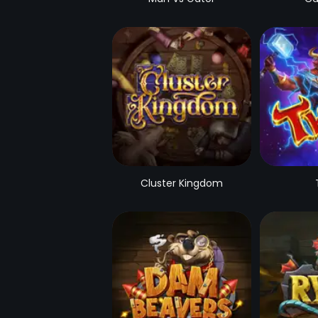
Cluster Kingdom