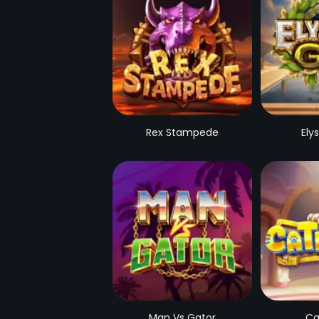
Rex Stampede
Ely
Man Vs Gator
Ca