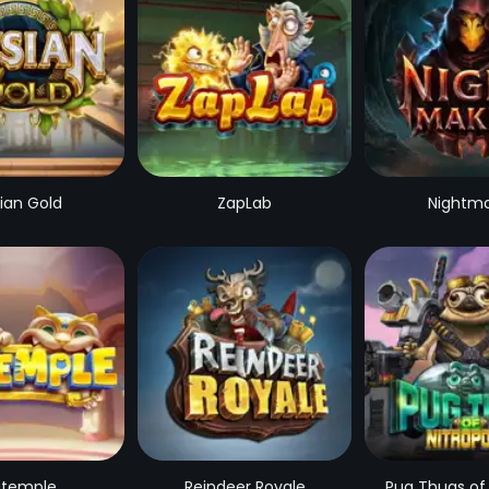
sian Gold
ZapLab
Nightm
temple
Reindeer Royale
Pug Thugs of 