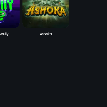
Scully
Ashoka