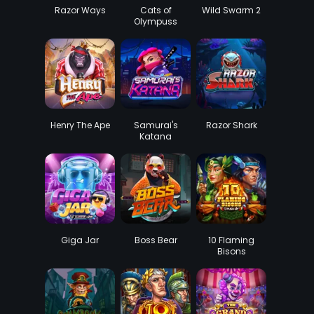
Razor Ways
Cats of
Wild Swarm 2
Olympuss
Henry The Ape
Samurai's
Razor Shark
Katana
Giga Jar
Boss Bear
10 Flaming
Bisons