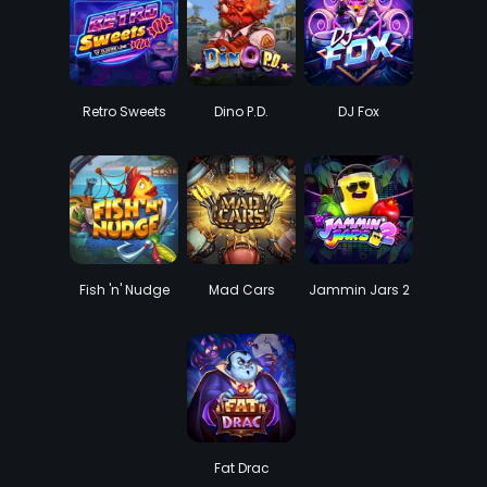
Retro Sweets
Dino P.D.
DJ Fox
Fish 'n' Nudge
Mad Cars
Jammin Jars 2
Fat Drac