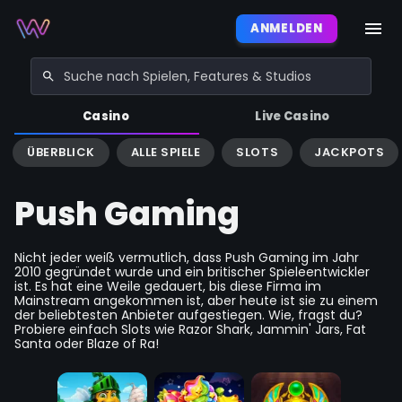
ANMELDEN
Casino
Live Casino
ÜBERBLICK
ALLE SPIELE
SLOTS
JACKPOTS
Push Gaming
Nicht jeder weiß vermutlich, dass Push Gaming im Jahr
2010 gegründet wurde und ein britischer Spieleentwickler
ist. Es hat eine Weile gedauert, bis diese Firma im
Mainstream angekommen ist, aber heute ist sie zu einem
der beliebtesten Anbieter aufgestiegen. Wie, fragst du?
Probiere einfach Slots wie Razor Shark, Jammin' Jars, Fat
Santa oder Blaze of Ra!