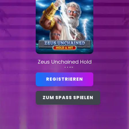
Zeus Unchained Hold
and Hit
REGISTRIEREN
ZUM SPASS SPIELEN