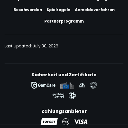
Beschwerden
Spielregeln
Anmeldeverfahren
Partnerprogramm
Last updated:
July 30, 2026
Sicherheit und Zertifikate
Zahlungsanbieter