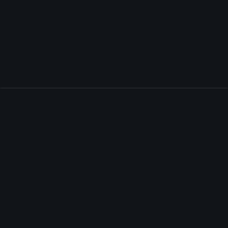
ANMELDEN