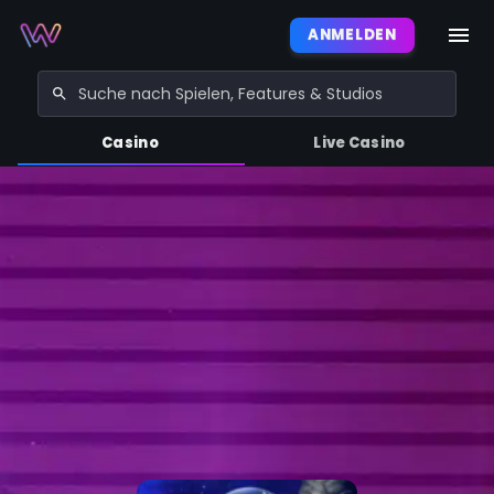
ANMELDEN
Casino
Live Casino