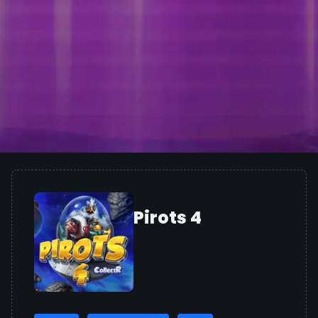
Pirots 4