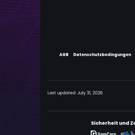
AGB
Datenschutzbedingungen
Last updated:
July 31, 2026
Sicherheit und Z