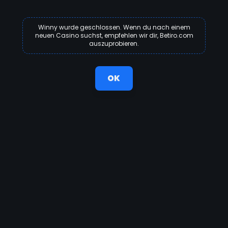
Winny wurde geschlossen. Wenn du nach einem
neuen Casino suchst, empfehlen wir dir, Betiro.com
auszuprobieren.
OK