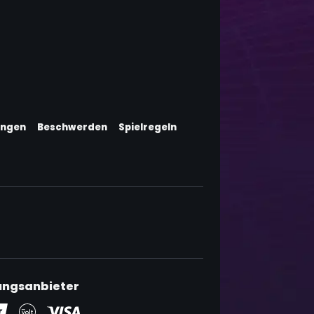
ungen
Beschwerden
Spielregeln
ungsanbieter