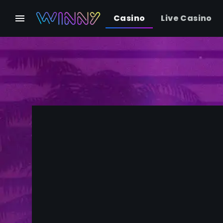
Casino
Live Casino