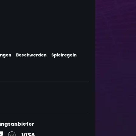
ungen
Beschwerden
Spielregeln
ungsanbieter