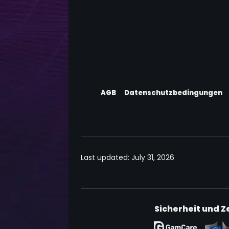
AGB
Datenschutzbedingungen
Last updated:
July 31, 2026
Sicherheit und Z