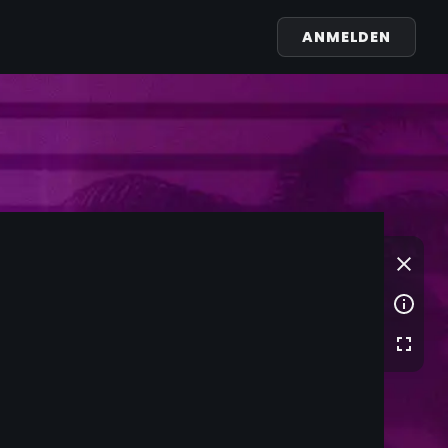
ANMELDEN