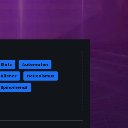
Slots
Automaten
Bücher
Hellenismus
Spinomenal