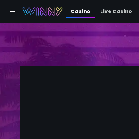
Casino
Live Casino