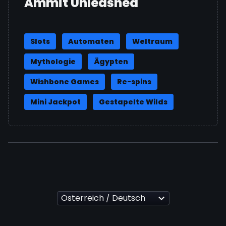
Ammit Unleashed
Slots
Automaten
Weltraum
Mythologie
Ägypten
Wishbone Games
Re-spins
Mini Jackpot
Gestapelte Wilds