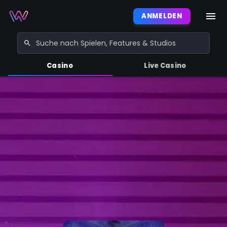
ANMELDEN
Casino
Live Casino