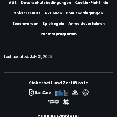
AGB
Datenschutzbedingungen
Cookie-Richtlinie
Spielerschutz
Aktionen
Bonusbedingungen
Beschwerden
Spielregeln
Anmeldeverfahren
Partnerprogramm
Last updated:
July 31, 2026
Sicherheit und Zertifikate
Zahlungsanbieter