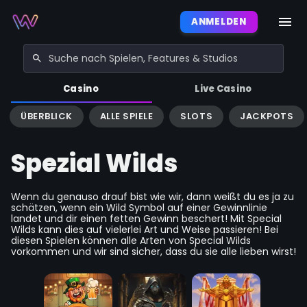
ANMELDEN
Casino
Live Casino
ÜBERBLICK
ALLE SPIELE
SLOTS
JACKPOTS
Spezial Wilds
Wenn du genauso drauf bist wie wir, dann weißt du es ja zu
schätzen, wenn ein Wild Symbol auf einer Gewinnlinie
landet und dir einen fetten Gewinn beschert! Mit Special
Wilds kann dies auf vielerlei Art und Weise passieren! Bei
diesen Spielen können alle Arten von Special Wilds
vorkommen und wir sind sicher, dass du sie alle lieben wirst!