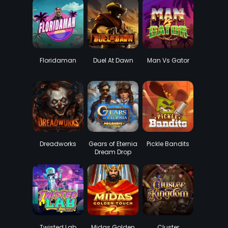
Floridaman
Duel At Dawn
Man Vs Gator
Dreadworks
Gears of Eternia
Pickle Bandits
Dream Drop
Megaways
Twisted Lab
Midas Golden
Cluster