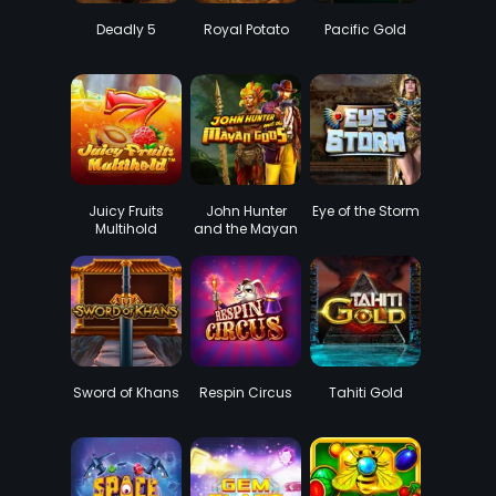
Deadly 5
Royal Potato
Pacific Gold
Juicy Fruits
John Hunter
Eye of the Storm
Multihold
and the Mayan
Gods
Sword of Khans
Respin Circus
Tahiti Gold