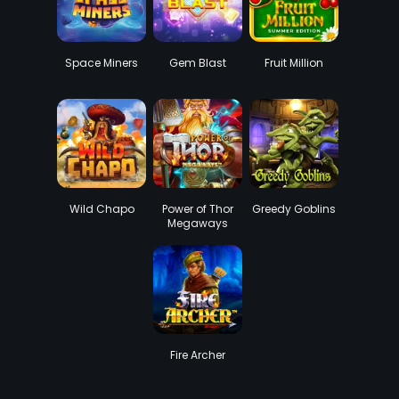
Space Miners
Gem Blast
Fruit Million
Wild Chapo
Power of Thor
Greedy Goblins
Megaways
Fire Archer