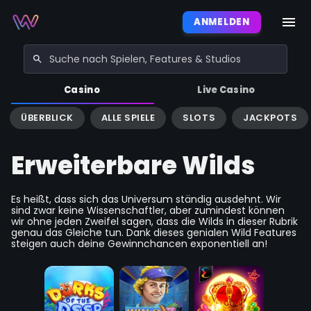
ANMELDEN
Casino
Live Casino
ÜBERBLICK
ALLE SPIELE
SLOTS
JACKPOTS
Erweiterbare Wilds
Es heißt, dass sich das Universum ständig ausdehnt. Wir
sind zwar keine Wissenschaftler, aber zumindest können
wir ohne jeden Zweifel sagen, dass die Wilds in dieser Rubrik
genau das Gleiche tun. Dank dieses genialen Wild Features
steigen auch deine Gewinnchancen exponentiell an!