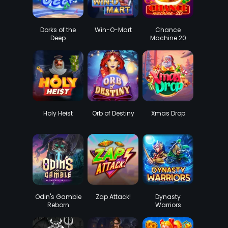
Dorks of the
Win-O-Mart
Chance
Deep
Machine 20
Holy Heist
Orb of Destiny
Xmas Drop
Odin's Gamble
Zap Attack!
Dynasty
Reborn
Warriors