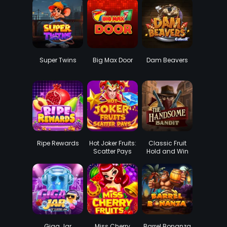
Super Twins
Big Max Door
Dam Beavers
Ripe Rewards
Hot Joker Fruits:
Classic Fruit
Scatter Pays
Hold and Win
Giga Jar
Miss Cherry
Barrel Bonanza