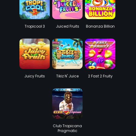
Tropicool 3
Juiced Fruits
Bonanza Billion
Juicy Fruits
Tikiz N' Juice
2 Fast 2 Fruity
Club Tropicana
Pragmatic