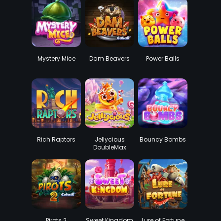
Mystery Mice
Dam Beavers
Power Balls
Rich Raptors
Jellycious
Bouncy Bombs
DoubleMax
Pirots 2
Sweet Kingdom
Lure of Fortune