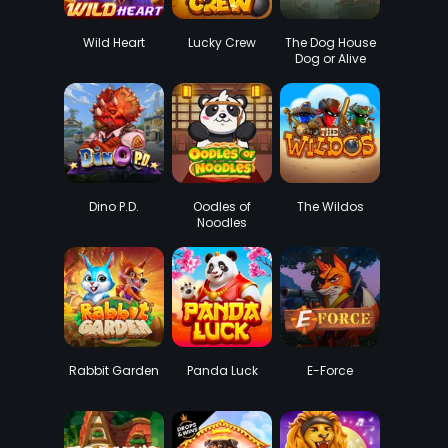
Wild Heart
Lucky Crew
The Dog House
Dog or Alive
Dino P.D.
Oodles of
The Wildos
Noodles
Rabbit Garden
Panda Luck
E-Force