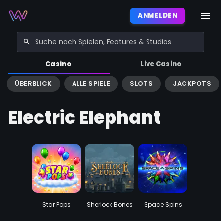
ANMELDEN
Casino
Live Casino
ÜBERBLICK
ALLE SPIELE
SLOTS
JACKPOTS
Electric Elephant
Star Pops
Sherlock Bones
Space Spins