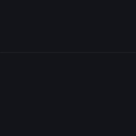
ANMELDEN