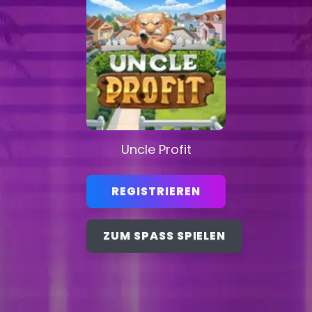
Uncle Profit
REGISTRIEREN
ZUM SPASS SPIELEN