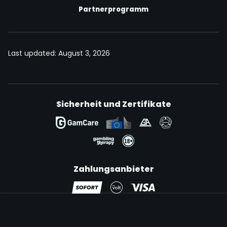
Partnerprogramm
Last updated:
August 3, 2026
Sicherheit und Zertifikate
Zahlungsanbieter
ANMELDEN