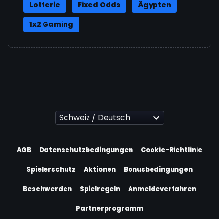
Lotterie
Fixed Odds
Ägypten
1x2 Gaming
AGB
Datenschutzbedingungen
Cookie-Richtlinie
Spielerschutz
Aktionen
Bonusbedingungen
Beschwerden
Spielregeln
Anmeldeverfahren
Partnerprogramm