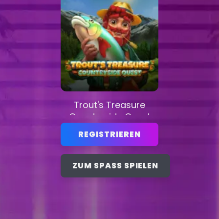
Trout's Treasure
Countryside Quest
REGISTRIEREN
ZUM SPASS SPIELEN