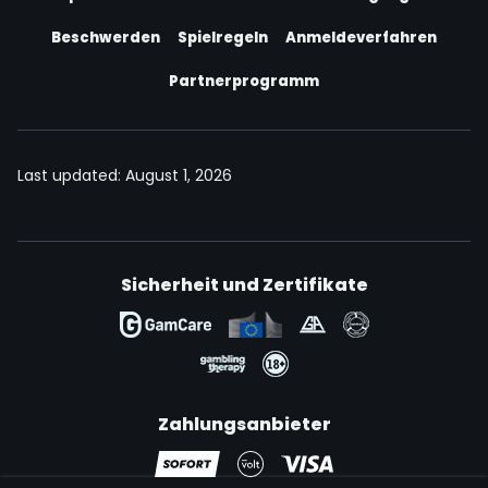
Beschwerden
Spielregeln
Anmeldeverfahren
Partnerprogramm
Last updated:
August 1, 2026
Sicherheit und Zertifikate
Zahlungsanbieter