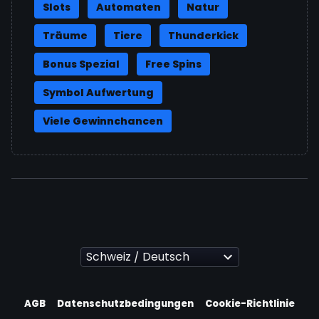
Slots
Automaten
Natur
Träume
Tiere
Thunderkick
Bonus Spezial
Free Spins
Symbol Aufwertung
Viele Gewinnchancen
AGB
Datenschutzbedingungen
Cookie-Richtlinie