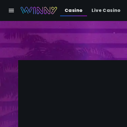
Casino
Live Casino