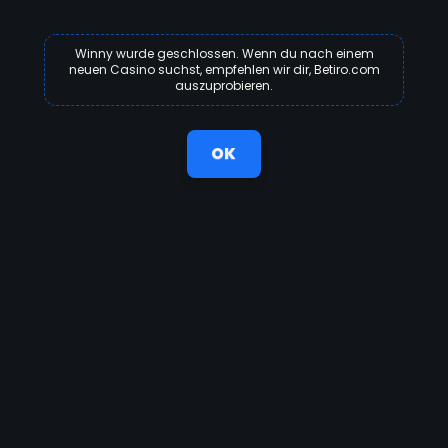
Winny wurde geschlossen. Wenn du nach einem
neuen Casino suchst, empfehlen wir dir, Betiro.com
auszuprobieren.
OK