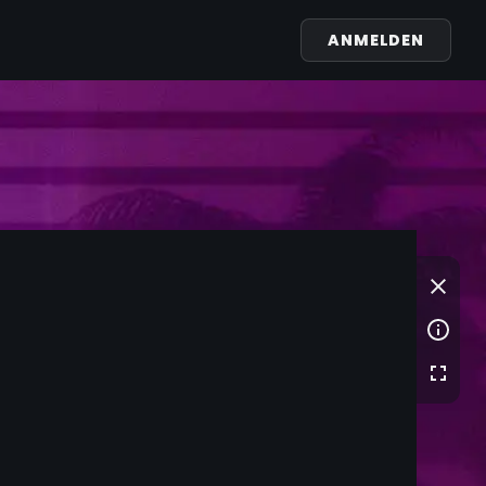
ANMELDEN