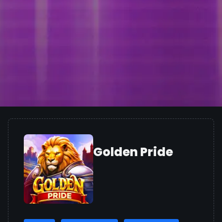
Golden Pride