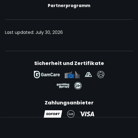
Partnerprogramm
Last updated:
July 30, 2026
Sicherheit und Zertifikate
Zahlungsanbieter
ANMELDEN