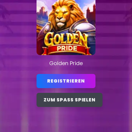
Golden Pride
REGISTRIEREN
ZUM SPASS SPIELEN