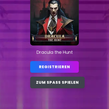
Dracula the Hunt
REGISTRIEREN
ZUM SPASS SPIELEN