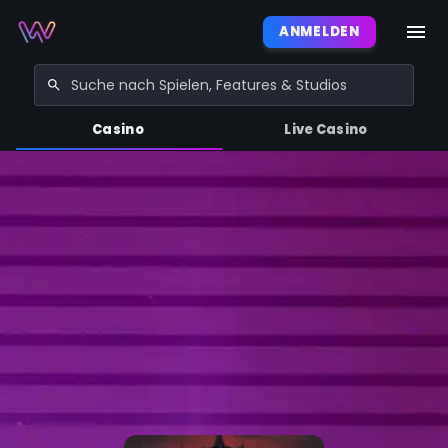
ANMELDEN
Casino
Live Casino