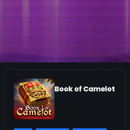
Book of Camelot