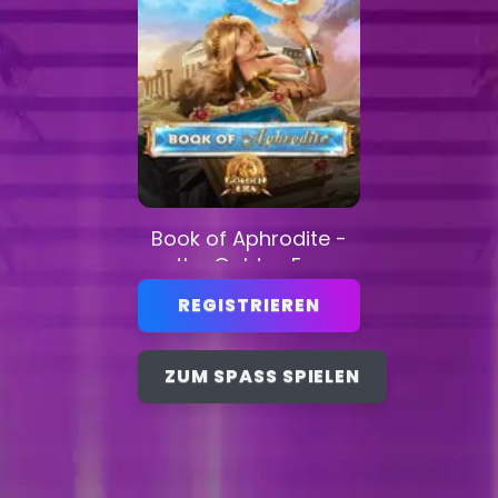
Book of Aphrodite -
the Golden Era
REGISTRIEREN
ZUM SPASS SPIELEN