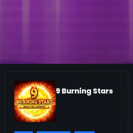
9 Burning Stars