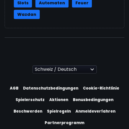
Slots
Automaten
Feuer
Wazdan
AGB
Datenschutzbedingungen
Cookie-Richtlinie
Spielerschutz
Aktionen
Bonusbedingungen
Beschwerden
Spielregeln
Anmeldeverfahren
Partnerprogramm