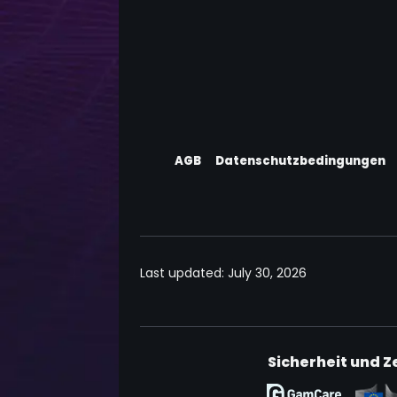
AGB
Datenschutzbedingungen
Last updated:
July 30, 2026
Sicherheit und Z