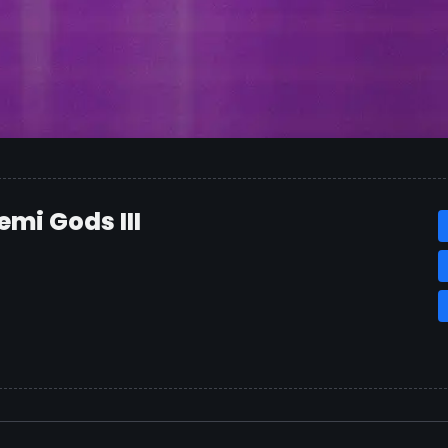
emi Gods III