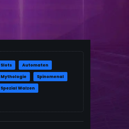
Slots
Automaten
Mythologie
Spinomenal
Spezial Walzen