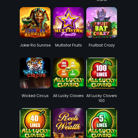
Joker Ra Sunrise
Multistar Fruits
Fruitbat Crazy
Wicked Circus
All Lucky Clovers
All Lucky Clovers
100