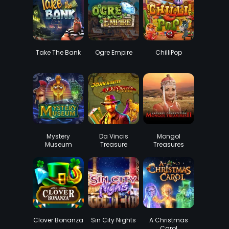
Take The Bank
Ogre Empire
ChilliPop
Mystery
Da Vincis
Mongol
Museum
Treasure
Treasures
Archer
Competition
Clover Bonanza
Sin City Nights
A Christmas
Carol