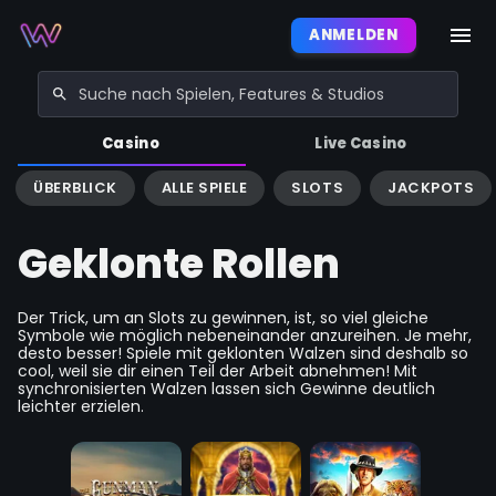
ANMELDEN
Casino
Live Casino
ÜBERBLICK
ALLE SPIELE
SLOTS
JACKPOTS
Geklonte Rollen
Der Trick, um an Slots zu gewinnen, ist, so viel gleiche
Symbole wie möglich nebeneinander anzureihen. Je mehr,
desto besser! Spiele mit geklonten Walzen sind deshalb so
cool, weil sie dir einen Teil der Arbeit abnehmen! Mit
synchronisierten Walzen lassen sich Gewinne deutlich
leichter erzielen.