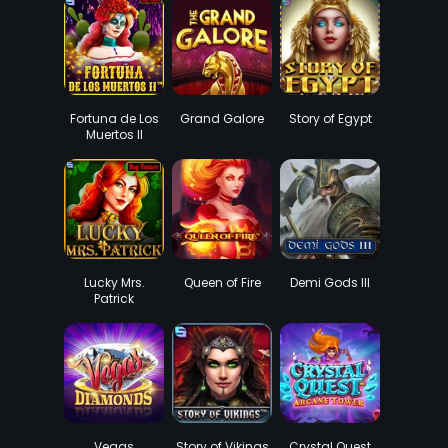
Fortuna de Los
Grand Galore
Story of Egypt
Muertos II
Lucky Mrs.
Queen of Fire
Demi Gods III
Patrick
Vegas
Story of Vikings
Crystal Quest