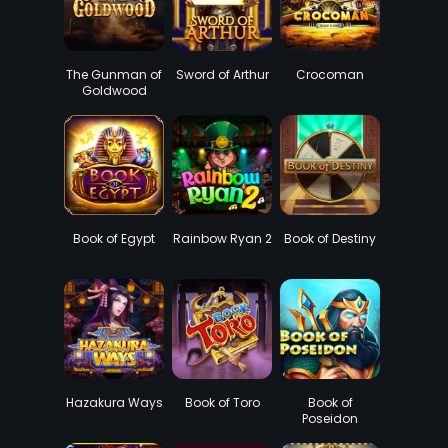
The Gunman of
Sword of Arthur
Crocoman
Goldwood
Book of Egypt
Rainbow Ryan 2
Book of Destiny
Hazakura Ways
Book of Toro
Book of
Poseidon