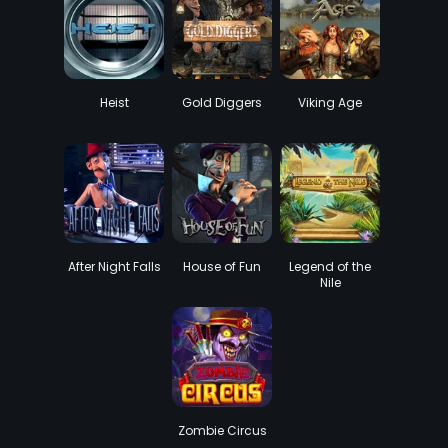
Heist
Gold Diggers
Viking Age
After Night Falls
House of Fun
Legend of the
Nile
Zombie Circus