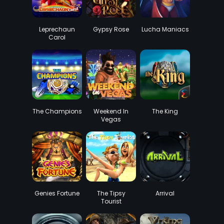
Leprechaun
Gypsy Rose
Lucha Maniacs
Carol
The Champions
Weekend In
The King
Vegas
Genies Fortune
The Tipsy
Arrival
Tourist