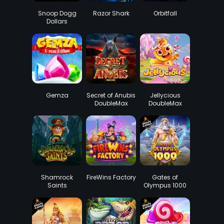
Snoop Dogg
Razor Shark
Orbitfall
Dollars
Gemza
Secret of Anubis
Jellycious
DoubleMax
DoubleMax
Shamrock
FireWins Factory
Gates of
Saints
Olympus 1000