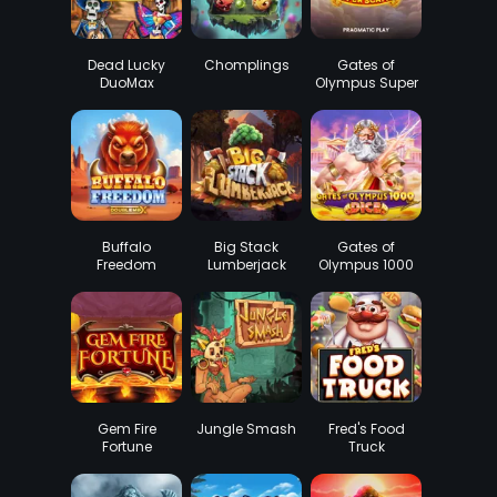
Dead Lucky
Chomplings
Gates of
DuoMax
Olympus Super
Scatter
Buffalo
Big Stack
Gates of
Freedom
Lumberjack
Olympus 1000
DoubleMax
Dice
Gem Fire
Jungle Smash
Fred's Food
Fortune
Truck